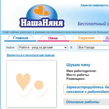
Зарегистрироватьс
Сайт сейчас работает в режиме постепенного восстановления после большог
Найти
В
Вернуться к результатам поиска
Шукаю няну
Имя работодателя
:
Место работы:
Размещено:
Зарегистрируйтесь б
связатся с работода
Описание работы