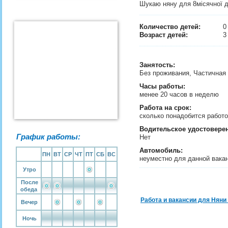
Шукаю няну для 8місячної д
Количество детей:
Возраст детей:
3
Занятость
:
Без проживания, Частичная
Часы работы:
менее 20 часов в неделю
Работа на срок:
сколько понадобится рабо
Водительское удостовере
График работы:
Нет
Автомобиль:
ПН
ВТ
СР
ЧТ
ПТ
СБ
ВС
неуместно для данной вака
Утро
После
обеда
Работа и вакансии для Няни
Вечер
Ночь