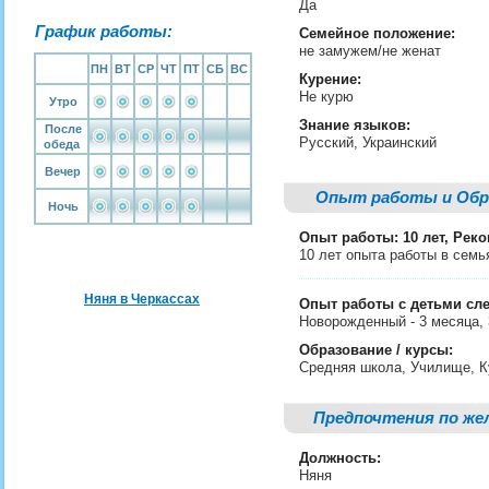
Да
График работы:
Семейное положение:
не замужем/не женат
ПН
ВТ
СР
ЧТ
ПТ
СБ
ВС
Курение:
Не курю
Утро
Знание языков:
После
Русский, Украинский
обеда
Вечер
Опыт работы и Обр
Ночь
Опыт работы: 10 лет, Рек
10 лет опыта работы в семья
Няня в Черкассах
Опыт работы с детьми сл
Новорожденный - 3 месяца, 3 
Образование / курсы:
Средняя школа, Училище, 
Предпочтения по же
Должность:
Няня