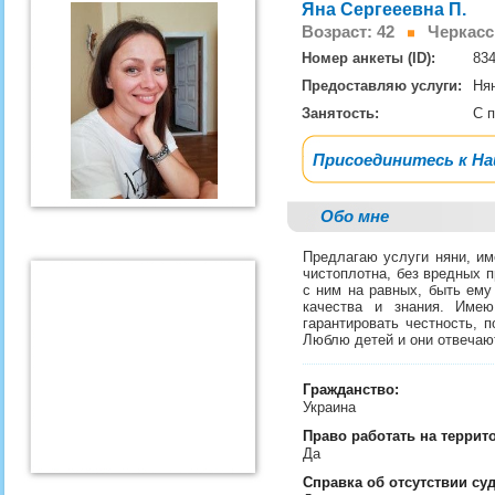
Яна Сергееевна П.
Возраст: 42
Черкас
Номер анкеты (ID):
83
Предоставляю услуги:
Ня
Занятость:
С 
Присоединитесь к Н
Обо мне
Предлагаю услуги няни, им
чистоплотна, без вредных п
с ним на равных, быть ему
качества и знания. Име
гарантировать честность, 
Люблю детей и они отвечаю
Гражданство:
Украина
Право работать на террит
Да
Справка об отсутствии су