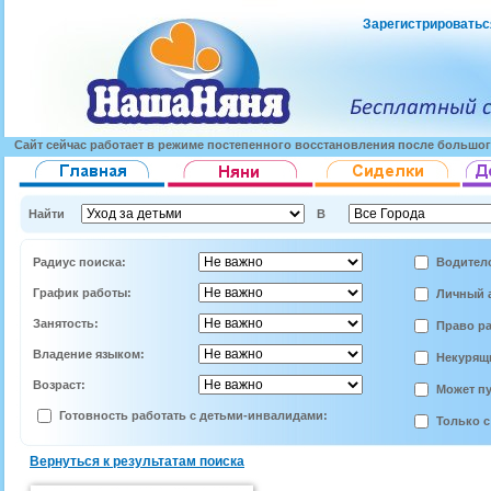
Зарегистрироватьс
Сайт сейчас работает в режиме постепенного восстановления после большог
Найти
В
Радиус поиска:
Водител
График работы:
Личный 
Занятость:
Право ра
Владение языком:
Некурящи
Возраст:
Может пу
Готовность работать с детьми-инвалидами:
Только с
Вернуться к результатам поиска