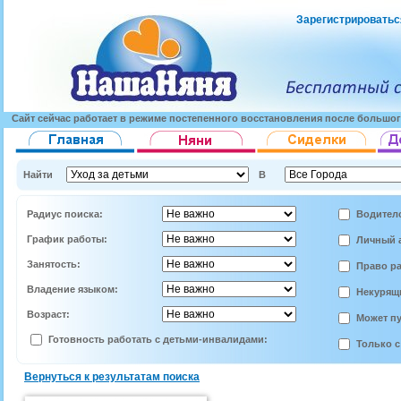
Зарегистрироватьс
Сайт сейчас работает в режиме постепенного восстановления после большог
Найти
В
Радиус поиска:
Водител
График работы:
Личный 
Занятость:
Право ра
Владение языком:
Некурящи
Возраст:
Может пу
Готовность работать с детьми-инвалидами:
Только с
Вернуться к результатам поиска