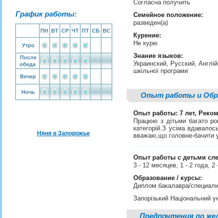
Согласна получить
График работы:
Семейное положение:
разведен(а)
ПН
ВТ
СР
ЧТ
ПТ
СБ
ВС
Курение:
Не курю
Утро
Знание языков:
После
Украинский, Русский, Англій
обеда
шкільної програми
Вечер
Ночь
Опыт работы и Обр
Опыт работы: 7 лет, Реко
Працюю з дітьми багато рок
категорій.З усіма вдавалос
Няня в Запорожье
вважаю,що головне-бачити у
Опыт работы с детьми сл
3 - 12 месяцев, 1 - 2 года, 2
Образование / курсы:
Диплом бакалавра/специали
Запорізький Національний у
Предпочтения по же