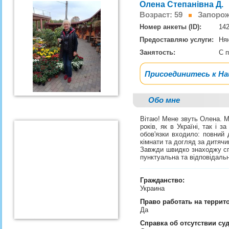
Олена Степанівна Д.
Возраст: 59
Запорож
Номер анкеты (ID):
14
Предоставляю услуги:
Ня
Занятость:
С 
Присоединитесь к Н
Обо мне
Вітаю! Мене звуть Олена. Ма
років, як в Україні, так і 
обов'язки входило: повний 
кімнати та догляд за дитяч
Завжди швидко знаходжу спі
пунктуальна та відповідаль
Гражданство:
Украина
Право работать на террит
Да
Справка об отсутствии су