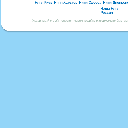
Няня Киев
Няня Харьков
Няня Одесса
Няня Днепроп
Наша Няня
Россия
Украинский онлайн-сервис позволяющий в максимально быстрые 