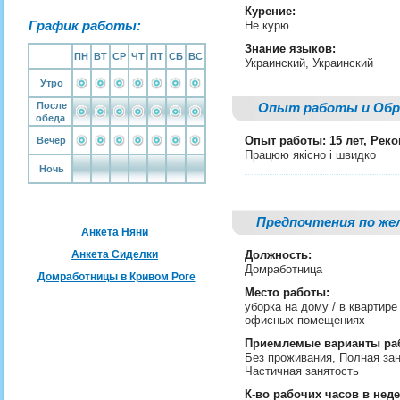
Курение:
График работы:
Не курю
Знание языков:
ПН
ВТ
СР
ЧТ
ПТ
СБ
ВС
Украинский, Украинский
Утро
После
Опыт работы и Обр
обеда
Опыт работы: 15 лет, Рек
Вечер
Працюю якісно і швидко
Ночь
Предпочтения по же
Анкета Няни
Анкета Сиделки
Должность:
Домработница
Домработницы в Кривом Роге
Место работы:
уборка на дому / в квартире
офисных помещениях
Приемлемые варианты ра
Без проживания, Полная зан
Частичная занятость
К-во рабочих часов в нед