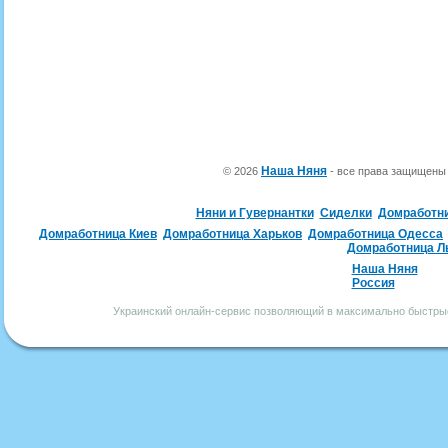
Наша Няня
© 2026
- все права защищен
Няни и Гувернантки
Сиделки
Домработн
Домработница Киев
Домработница Харьков
Домработница Одесса
Домработница Л
Наша Няня
Россия
Украинский онлайн-сервис позволяющий в максимально быстрые 