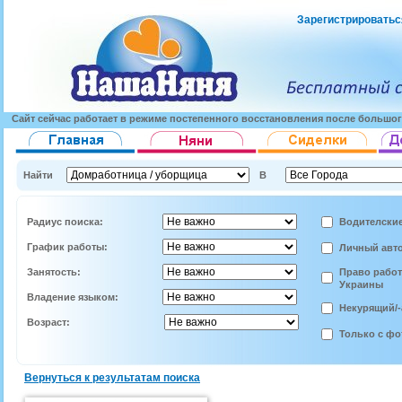
Зарегистрироватьс
Сайт сейчас работает в режиме постепенного восстановления после большог
Найти
В
Радиус поиска:
Водителские
График работы:
Личный авт
Занятость:
Право работ
Украины
Владение языком:
Некурящий/-
Возраст:
Только с фо
Вернуться к результатам поиска