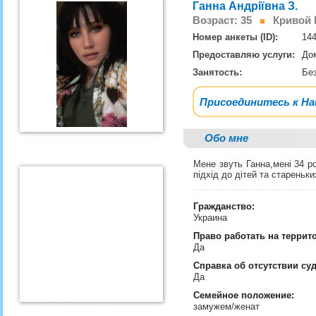
Ганна Андріївна З.
Возраст: 35
Кривой Ро
Номер анкеты (ID):
14
Предоставляю услуги:
До
Занятость:
Бе
Присоединитесь к Н
Обо мне
Мене звуть Ганна,мені 34 ро
підхід до дітей та стареньк
Гражданство:
Украина
Право работать на террит
Да
Справка об отсутствии су
Да
Семейное положение:
замужем/женат