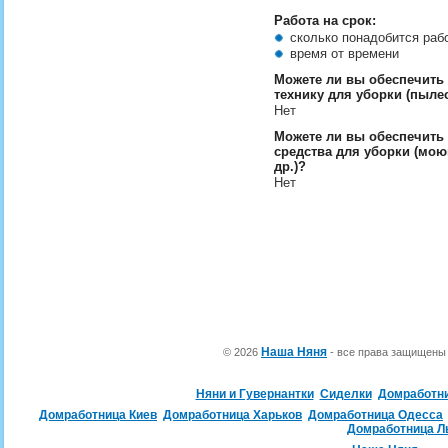
Работа на срок:
сколько понадобится ра
время от времени
Можете ли вы обеспечить
технику для уборки (пылес
Нет
Можете ли вы обеспечить
средства для уборки (мою
др.)?
Нет
Наша Няня
© 2026
- все права защищен
Няни и Гувернантки
Сиделки
Домработн
Домработница Киев
Домработница Харьков
Домработница Одесса
Домработница Л