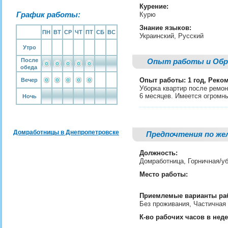
Курение:
График работы:
Курю
Знание языков:
ПН
ВТ
СР
ЧТ
ПТ
СБ
ВС
Украинский, Русский
Утро
После
Опыт работы и Обр
обеда
Опыт работы: 1 год, Реко
Вечер
Уборка квартир после ремон
6 месяцев. Имеется огромн
Ночь
Домработницы в Днепропетровске
Предпочтения по же
Должность:
Домработница, Горничная/
Место работы:
Приемлемые варианты ра
Без проживания, Частичная
К-во рабочих часов в нед