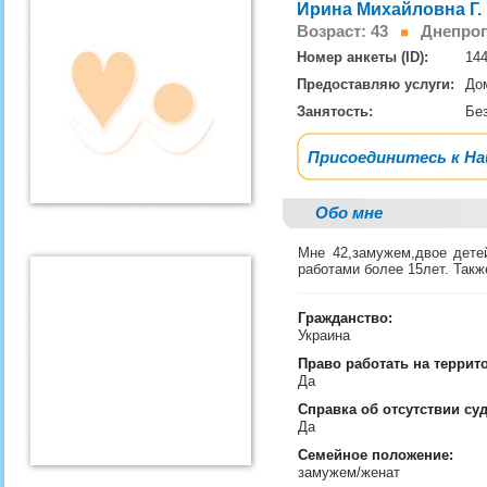
Ирина Михайловна Г.
Возраст: 43
Днепроп
Номер анкеты (ID):
14
Предоставляю услуги:
До
Занятость:
Бе
Присоединитесь к Н
Обо мне
Мне 42,замужем,двое дете
работами более 15лет. Такж
Гражданство:
Украина
Право работать на террит
Да
Справка об отсутствии су
Да
Семейное положение:
замужем/женат