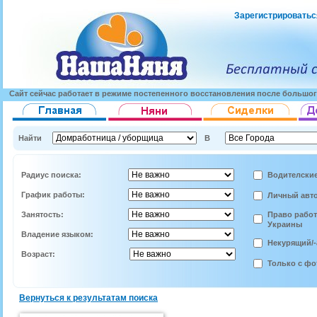
Зарегистрироватьс
Сайт сейчас работает в режиме постепенного восстановления после большог
Найти
В
Радиус поиска:
Водителские
График работы:
Личный авт
Занятость:
Право работ
Украины
Владение языком:
Некурящий/-
Возраст:
Только с фо
Вернуться к результатам поиска