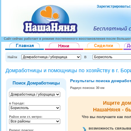
Зарегистрироватьс
Сайт сейчас работает в режиме постепенного восстановления после большог
Найти
В
Домработницы и помощницы по хозяйству в г. Бор
Результаты поиска домработн
Поиск Домработницы
Радиус поиска: 30 км
Ищите до
в Городе:
НашаНяня - б
Что вы получаете как пол
Район или ст. метро:
возможность связыва
Радиус поиска: