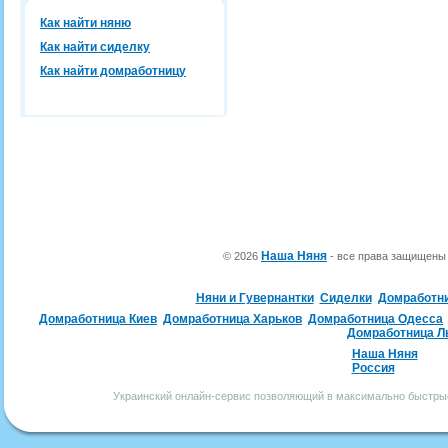
Как найти няню
Как найти сиделку
Как найти домработницу
Наша Няня
© 2026
- все права защищен
Няни и Гувернантки
Сиделки
Домработн
Домработница Киев
Домработница Харьков
Домработница Одесса
Домработница Л
Наша Няня
Россия
Украинский онлайн-сервис позволяющий в максимально быстрые 