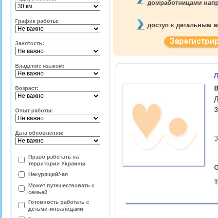
домработницами
нап
График работы:
доступ к детальным а
Занятость:
Владение языком:
Л
В
Возраст:
Д
З
Опыт работы:
Дата обновления:
З
Право работать на
территории
Украины
О
Некурящий/-ая
Т
Может путешествовать с
семьей
Готовность работать с
детьми-инвалидами